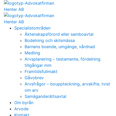
Specialistområden
Äktenskapsförord eller samboavtal
Bodelning och skilsmässa
Barnens boende, umgänge, vårdnad
Medling
Arvsplanering – testamente, fördelning
tillgångar mm
Framtidsfullmakt
Gåvobrev
Arvsfrågor – bouppteckning, arvskifte, tvist
om arv
Samäganderättsavtal
Om byrån
Arvode
Kontakt